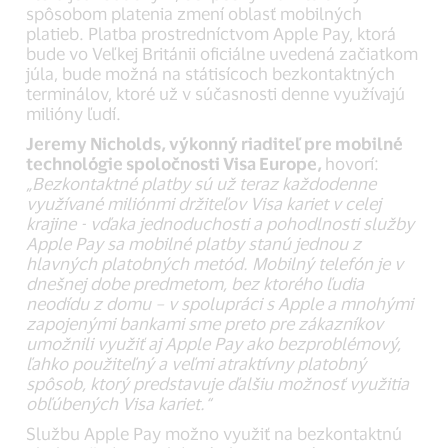
spôsobom platenia zmení oblasť mobilných
platieb. Platba prostredníctvom Apple Pay, ktorá
bude vo Veľkej Británii oficiálne uvedená začiatkom
júla, bude možná na státisícoch bezkontaktných
terminálov, ktoré už v súčasnosti denne využívajú
milióny ľudí.
Jeremy Nicholds, výkonný riaditeľ pre mobilné
technológie spoločnosti Visa Europe,
hovorí:
„Bezkontaktné platby sú už teraz každodenne
využívané miliónmi držiteľov Visa kariet v celej
krajine - vďaka jednoduchosti a pohodlnosti služby
Apple Pay sa mobilné platby stanú jednou z
hlavných platobných metód. Mobilný telefón je v
dnešnej dobe predmetom, bez ktorého ľudia
neodídu z domu – v spolupráci s Apple a mnohými
zapojenými bankami sme preto pre zákazníkov
umožnili využiť aj Apple Pay ako bezproblémový,
ľahko použiteľný a veľmi atraktívny platobný
spôsob, ktorý predstavuje ďalšiu možnosť využitia
obľúbených Visa kariet.“
Službu Apple Pay možno využiť na bezkontaktnú