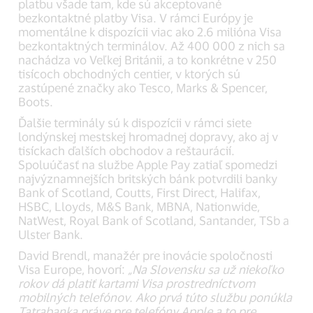
platbu všade tam, kde sú akceptované
bezkontaktné platby Visa. V rámci Európy je
momentálne k dispozícii viac ako 2.6 milióna Visa
bezkontaktných terminálov. Až 400 000 z nich sa
nachádza vo Veľkej Británii, a to konkrétne v 250
tisícoch obchodných centier, v ktorých sú
zastúpené značky ako Tesco, Marks & Spencer,
Boots.
Ďalšie terminály sú k dispozícii v rámci siete
londýnskej mestskej hromadnej dopravy, ako aj v
tisíckach ďalších obchodov a reštaurácií.
Spoluúčasť na službe Apple Pay zatiaľ spomedzi
najvýznamnejších britských bánk potvrdili banky
Bank of Scotland, Coutts, First Direct, Halifax,
HSBC, Lloyds, M&S Bank, MBNA, Nationwide,
NatWest, Royal Bank of Scotland, Santander, TSb a
Ulster Bank.
David Brendl, manažér pre inovácie spoločnosti
Visa Europe, hovorí:
„Na Slovensku sa už niekoľko
rokov dá platiť kartami Visa prostredníctvom
mobilných telefónov. Ako prvá túto službu ponúkla
Tatrabanka práve pre telefóny Apple a to pre