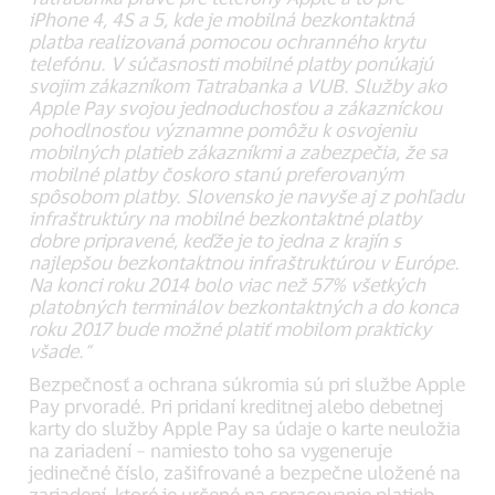
iPhone 4, 4S a 5, kde je mobilná bezkontaktná
platba realizovaná pomocou ochranného krytu
telefónu. V súčasnosti mobilné platby ponúkajú
svojim zákazníkom Tatrabanka a VUB. Služby ako
Apple Pay svojou jednoduchosťou a zákazníckou
pohodlnosťou významne pomôžu k osvojeniu
mobilných platieb zákazníkmi a zabezpečia, že sa
mobilné platby čoskoro stanú preferovaným
spôsobom platby. Slovensko je navyše aj z pohľadu
infraštruktúry na mobilné bezkontaktné platby
dobre pripravené, keďže je to jedna z krajín s
najlepšou bezkontaktnou infraštruktúrou v Európe.
Na konci roku 2014 bolo viac než 57% všetkých
platobných terminálov bezkontaktných a do konca
roku 2017 bude možné platiť mobilom prakticky
všade.“
Bezpečnosť a ochrana súkromia sú pri službe Apple
Pay prvoradé. Pri pridaní kreditnej alebo debetnej
karty do služby Apple Pay sa údaje o karte neuložia
na zariadení – namiesto toho sa vygeneruje
jedinečné číslo, zašifrované a bezpečne uložené na
zariadení, ktoré je určené na spracovanie platieb.