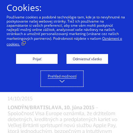
Preskočiť na Obsah
Cookies:
Používame cookies a podobné technológie tam, kde je to nevyhnutné na
poskytovanie našej webovej stránky. Tiež ich používame na
zapamätanie si vašich preferencií, aby sme vám mohli poskytnúť
najlepší možný online zážitok, analyzovať vaše návštevy na našich
Od júla bude služba
stránkach a umožniť personalizovaný marketing (vrátane cez našich
marketingových partnerov). Podrobnosti nájdete v našom
Oznámení o
cookies.
Apple Pay k dispozícii
miliónom držiteľov
Prijať
Odmietnuť všetko
kariet Visa vo Veľkej
Prehľad možností
Británii
14/10/2015
LONDÝN/BRATISLAVA, 10. júna 2015
–
Spoločnosť Visa Europe oznámila, že držiteľom
debetných, kreditných a predplatených kariet vo
Veľkej Británii sprístupní novú službu Apple Pay,
ktorá jednoduchým, bezpečným a intuitívnym