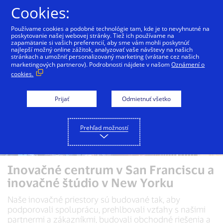
Preskočiť na Obsah
Cookies:
Používame cookies a podobné technológie tam, kde je to nevyhnutné na
poskytovanie našej webovej stránky. Tiež ich používame na
zapamätanie si vašich preferencií, aby sme vám mohli poskytnúť
najlepší možný online zážitok, analyzovať vaše návštevy na našich
stránkach a umožniť personalizovaný marketing (vrátane cez našich
marketingových partnerov). Podrobnosti nájdete v našom
Oznámení o
cookies.
Prijať
Odmietnuť všetko
Prehľad možností
Inovačné centrum v San Franciscu a
inovačné štúdio v New Yorku
Naše inovačné priestory sú budované tak, aby
podporovali spoluprácu, prehlbovali vzťahy s našimi
partnermi a zákazníkmi, budovali obchodné riešenia a