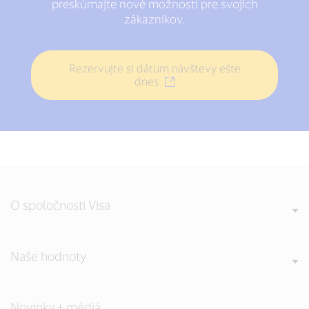
preskúmajte nové možnosti pre svojich
zákazníkov.
Rezervujte si dátum návštevy ešte
dnes
O spoločnosti Visa
Naše hodnoty
Novinky + médiá