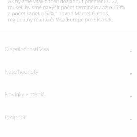
Ak by sme však chceli dosiahnuť priemer EU 27,
museli by sme navýšiť počet terminálov až o 153%
a počet kariet o 51%,” hovorí Marcel Gajdoš,
regionálny manažér Visa Europe pre SR a ČR.
O spoločnosti Visa
Naše hodnoty
Novinky + médiá
Podpora