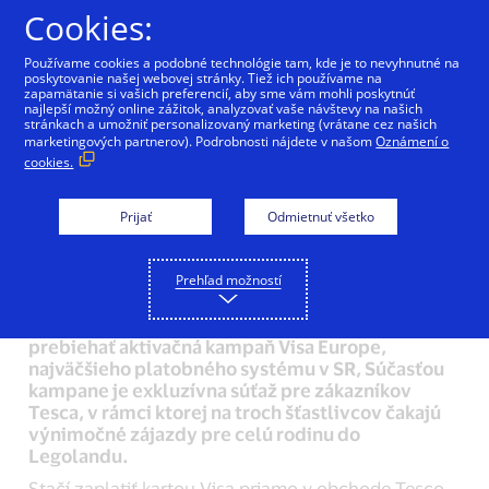
Preskočiť na Obsah
Cookies:
Používame cookies a podobné technológie tam, kde je to nevyhnutné na
poskytovanie našej webovej stránky. Tiež ich používame na
zapamätanie si vašich preferencií, aby sme vám mohli poskytnúť
najlepší možný online zážitok, analyzovať vaše návštevy na našich
Benefity karty
stránkach a umožniť personalizovaný marketing (vrátane cez našich
marketingových partnerov). Podrobnosti nájdete v našom
Oznámení o
cookies.
spotrebiteľ spozná, až
keď ňou aktívne platí
Prijať
Odmietnuť všetko
14/10/2015
Prehľad možností
Bratislava 9. septembra 2015 —
Od 9. septembra
do 13. októbra 2015 bude v obchodoch Tesco
prebiehať aktivačná kampaň Visa Europe,
najväčšieho platobného systému v SR, Súčasťou
kampane je exkluzívna súťaž pre zákazníkov
Tesca, v rámci ktorej na troch šťastlivcov čakajú
výnimočné zájazdy pre celú rodinu do
Legolandu.
Stačí zaplatiť kartou Visa priamo v obchode Tesco