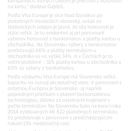
kampaniach, ktorých cieľom je prechod z hotovosti
na kartu,“ dodáva Gajdoš.
Podľa Visa Europe je síce hlad Slovákov po
platobných inováciách obrovský, avšak zo
štatistických údajov je jasné, že sila hotovosti je
stále veľká. Je to evidentné aj pri porovnaní
výberov hotovosti z bankomatov a platby kartou u
obchodníka. Na Slovensku výbery z bankomatov
predstavujú 66% a platby terminálom u
obchodníka sú vo výške 34%. A v Čechách je to
veľmi podobné – 31% platby kartou u obchodníka a
69% sú výbery z bankomatov.
Podľa výskumu Visa Europe má Slovensko veľkú
kapacitu na rozvoj akceptačnej siete. V porovnaní s
ostatnou Európou je Slovensko -aj napriek
popredným priečkam v platení bezkontaktnou
technológiou, ďaleko za ostatnými krajinami v
počte terminálov. Na Slovensku bolo na konci roka
2014 evidovaných 46 822 platobných terminálov,
čo predstavuje v porovnaní s predchádzajúcim
rokom 13% medziročný rast.