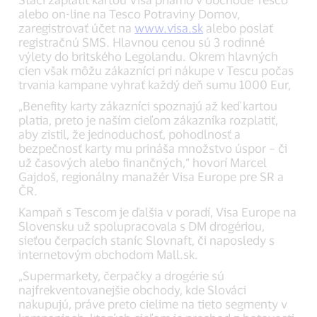
alebo on-line na Tesco Potraviny Domov,
zaregistrovať účet na
www.visa.sk
alebo poslať
registračnú SMS. Hlavnou cenou sú 3 rodinné
výlety do britského Legolandu. Okrem hlavných
cien však môžu zákazníci pri nákupe v Tescu počas
trvania kampane vyhrať každý deň sumu 1000 Eur,
„Benefity karty zákazníci spoznajú až keď kartou
platia, preto je naším cieľom zákazníka rozplatiť,
aby zistil, že jednoduchosť, pohodlnosť a
bezpečnosť karty mu prináša množstvo úspor – či
už časových alebo finančných,“ hovorí Marcel
Gajdoš, regionálny manažér Visa Europe pre SR a
ČR.
Kampaň s Tescom je ďalšia v poradí, Visa Europe na
Slovensku už spolupracovala s DM drogériou,
sieťou čerpacích staníc Slovnaft, či naposledy s
internetovým obchodom Mall.sk.
„Supermarkety, čerpačky a drogérie sú
najfrekventovanejšie obchody, kde Slováci
nakupujú, práve preto cielime na tieto segmenty v