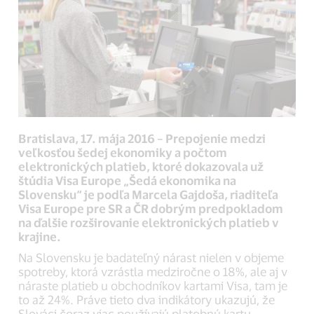
Bratislava, 17. mája 2016 – Prepojenie medzi
veľkosťou šedej ekonomiky a počtom
elektronických platieb, ktoré dokazovala už
štúdia Visa Europe „Šedá ekonomika na
Slovensku“ je podľa Marcela Gajdoša, riaditeľa
Visa Europe pre SR a ČR dobrým predpokladom
na ďalšie rozširovanie elektronických platieb v
krajine.
Na Slovensku je badateľný nárast nielen v objeme
spotreby, ktorá vzrástla medziročne o 18%, ale aj v
náraste platieb u obchodníkov kartami Visa, tam je
to až 24%. Práve tieto dva indikátory ukazujú, že
Slováci čoraz viac používajú platobnú kartu.