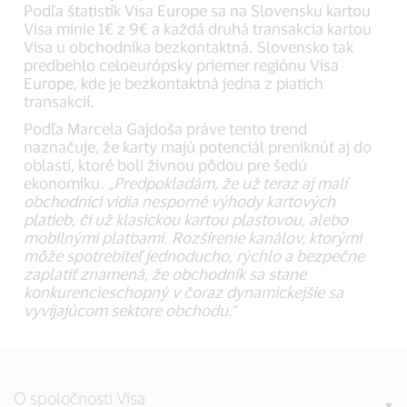
Podľa štatistík Visa Europe sa na Slovensku kartou
Visa minie 1€ z 9€ a každá druhá transakcia kartou
Visa u obchodníka bezkontaktná. Slovensko tak
predbehlo celoeurópsky priemer regiónu Visa
Europe, kde je bezkontaktná jedna z piatich
transakcií.
Podľa Marcela Gajdoša práve tento trend
naznačuje, že karty majú potenciál preniknúť aj do
oblastí, ktoré boli živnou pôdou pre šedú
ekonomiku.
„Predpokladám, že už teraz aj malí
obchodníci vidia nesporné výhody kartových
platieb, či už klasickou kartou plastovou, alebo
mobilnými platbami. Rozšírenie kanálov, ktorými
môže spotrebiteľ jednoducho, rýchlo a bezpečne
zaplatiť znamená, že obchodník sa stane
konkurencieschopný v čoraz dynamickejšie sa
vyvíjajúcom sektore obchodu
.“
O spoločnosti Visa