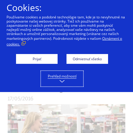
Preskočiť na Obsah
Cookies:
Používame cookies a podobné technológie tam, kde je to nevyhnutné na
poskytovanie našej webovej stránky. Tiež ich používame na
zapamätanie si vašich preferencií, aby sme vám mohli poskytnúť
najlepší možný online zážitok, analyzovať vaše návštevy na našich
Platby kartou môžu
stránkach a umožniť personalizovaný marketing (vrátane cez našich
marketingových partnerov). Podrobnosti nájdete v našom
Oznámení o
cookies.
prispieť k
efektívnemu
Prijať
Odmietnuť všetko
znižovaniu šedej
Prehľad možností
ekonomiky
17/05/2016