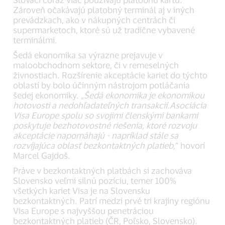
Zároveň očakávajú platobný terminál aj v iných
prevádzkach, ako v nákupných centrách či
supermarketoch, ktoré sú už tradične vybavené
terminálmi.
Šedá ekonomika sa výrazne prejavuje v
maloobchodnom sektore, či v remeselných
živnostiach. Rozšírenie akceptácie kariet do týchto
oblastí by bolo účinným nástrojom potláčania
šedej ekonomiky.
„Šedá ekonomika je ekonomikou
hotovosti a nedohľadateľných transakcií.
Asociácia
Visa Europe spolu so svojimi členskými bankami
poskytuje bezhotovostné riešenia, ktoré rozvoju
akceptácie napomáhajú - napríklad stále sa
rozvíjajúca oblasť bezkontaktných platieb
,“ hovorí
Marcel Gajdoš.
Práve v bezkontaktných platbách si zachováva
Slovensko veľmi silnú pozíciu, temer 100%
všetkých kariet Visa je na Slovensku
bezkontaktných. Patrí medzi prvé tri krajiny regiónu
Visa Europe s najvyššou penetráciou
bezkontaktných platieb (ČR, Poľsko, Slovensko).