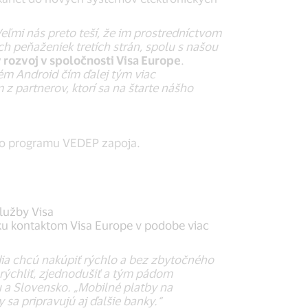
eľmi nás preto teší, že im prostredníctvom
peňaženiek tretích strán, spolu s našou
 rozvoj v spoločnosti Visa Europe
.
ém Android čím ďalej tým viac
z partnerov, ktorí sa na štarte nášho
 do programu VEDEP zapoja.
lužby Visa
 ku kontaktom Visa Europe v podobe viac
dia chcú nakúpiť rýchlo a bez zbytočného
rýchliť, zjednodušiť a tým pádom
ku a Slovensko. „Mobilné platby na
sa pripravujú aj ďalšie banky.“