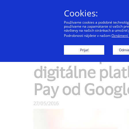
Cookies:
Používame cookies a podobné technológie
používame na zapamätanie si vašich pref
návštevy na našich stránkach a umožniť 
Podrobnosti nájdete v našom
Oznámení o
Visa Europe 
Prijať
Odmie
digitálne pla
Pay od Googl
27/05/2016