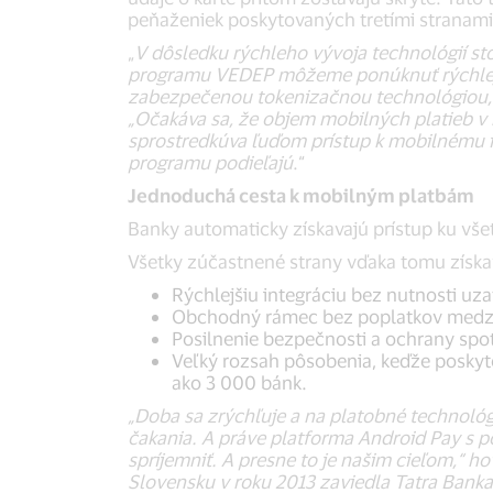
peňaženiek poskytovaných tretími stranami
„
V dôsledku rýchleho vývoja technológií st
programu VEDEP môžeme ponúknuť rýchlejší
zabezpečenou tokenizačnou technológiou,
„Očakáva sa, že objem mobilných platieb v
sprostredkúva ľuďom prístup k mobilnému in
programu podieľajú
.“
Jednoduchá cesta k mobilným platbám
Banky automaticky získavajú prístup ku vš
Všetky zúčastnené strany vďaka tomu získ
Rýchlejšiu integráciu bez nutnosti uz
Obchodný rámec bez poplatkov medzi
Posilnenie bezpečnosti a ochrany spot
Veľký rozsah pôsobenia, keďže poskyto
ako 3 000 bánk.
„Doba sa zrýchľuje a na platobné technológ
čakania. A práve platforma Android Pay s 
spríjemniť. A presne to je našim cieľom,“ h
Slovensku v roku 2013 zaviedla Tatra Banka,