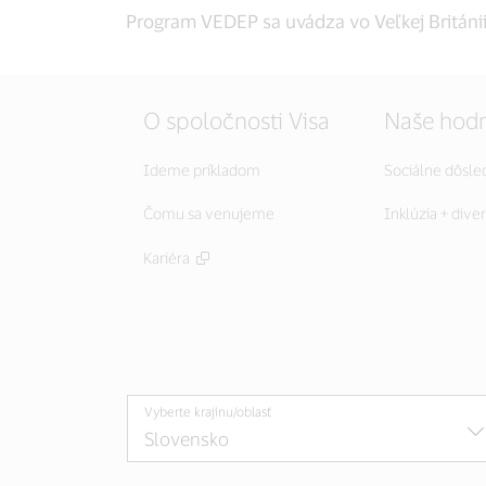
Program VEDEP sa uvádza vo Veľkej Británii 
O spoločnosti Visa
Naše hod
Ideme príkladom
Sociálne dôsle
Čomu sa venujeme
Inklúzia + diver
Kariéra
Vyberte krajinu/oblasť