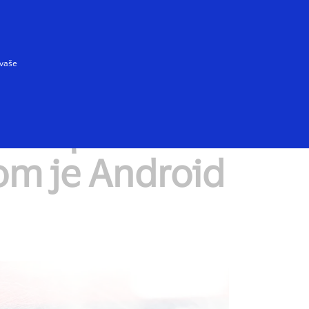
Prihláste sa/Vytvorte si účet do Benefit programu
Pre každého
 vaše
rmu pre
om je Android