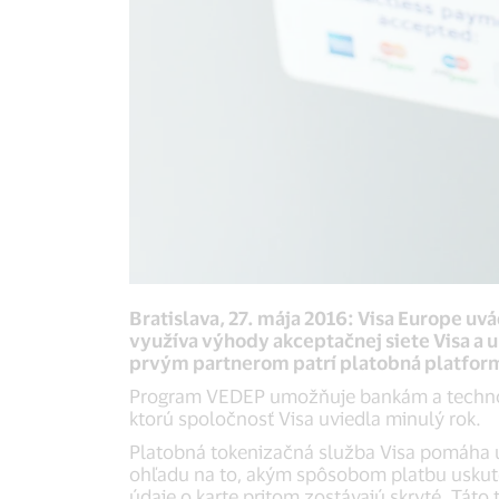
Bratislava, 27. mája 2016: Visa Europe u
využíva výhody akceptačnej siete Visa a
prvým partnerom patrí platobná platform
Program VEDEP umožňuje bankám a technolo
ktorú spoločnosť Visa uviedla minulý rok.
Platobná tokenizačná služba Visa pomáha u
ohľadu na to, akým spôsobom platbu uskutočň
údaje o karte pritom zostávajú skryté. Tát