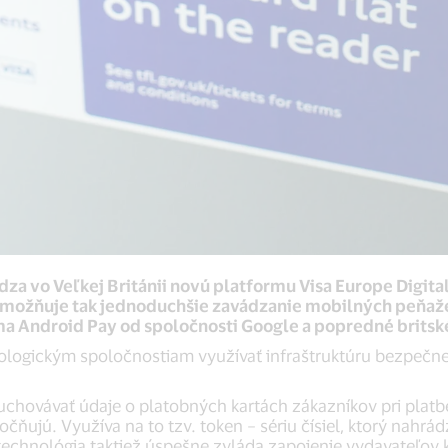
vádza vo Veľkej Británii novú platformu Visa Europe Dig
 umožňuje tak jednoduchšie zavádzanie mobilných peňaže
a Android Pay od spoločnosti Google a popredné britsk
gickým spoločnostiam využívať infraštruktúru bezpečnej 
chovávať údaje o platobných kartách zákazníkov pri platbe
ujú. Využíva na to tzv. token – sériu čísiel, ktorý nahrád
o technológia taktiež úspešne zvláda zapojenie vydavateľov