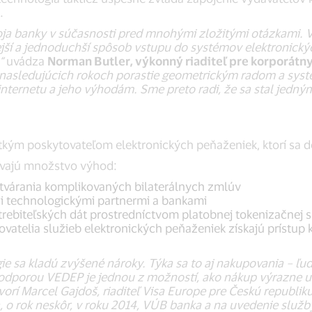
.
oja banky v súčasnosti pred mnohými zložitými otázkami. V
 a jednoduchší spôsob vstupu do systémov elektronických 
“
uvádza
Norman Butler, výkonný riaditeľ pre korporátny
 nasledujúcich rokoch porastie geometrickým radom a syst
ternetu a jeho výhodám. Sme preto radi, že sa stal jedným 
etkým poskytovateľom elektronických peňaženiek, ktorí sa
avajú množstvo výhod:
atvárania komplikovaných bilaterálnych zmlúv
 technologickými partnermi a bankami
rebiteľských dát prostredníctvom platobnej tokenizačnej s
vatelia služieb elektronických peňaženiek získajú prístup
ie sa kladú zvýšené nároky. Týka sa to aj nakupovania – ľu
podporou VEDEP je jednou z možností, ako nákup výrazne u
ovorí Marcel Gajdoš, riaditeľ Visa Europe pre Českú republi
 o rok neskôr, v roku 2014, VÚB banka a na uvedenie služby 