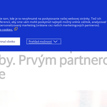
Preskočiť na Obsah
Individuálni klienti
Firmy
Fintech
 tam, kde je to nevyhnutné na poskytovanie našej webovej stránky. Tiež ich
erencií, aby sme vám mohli poskytnúť najlepší možný online zážitok, analyzovať
personalizovaný marketing (vrátane cez našich marketingových partnerov).
 cookies.
uvádza novú platfo
tnuť všetko
Prehľad možností
tby. Prvým partner
e