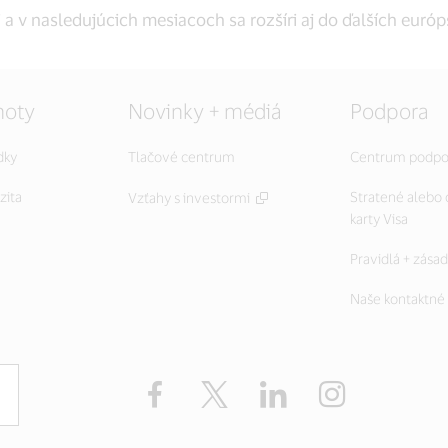
a v nasledujúcich mesiacoch sa rozšíri aj do ďalších európ
noty
Novinky + médiá
Podpora
dky
Tlačové centrum
Centrum podpo
zita
Stratené alebo
Vzťahy s investormi
karty Visa
Pravidlá + zásad
Naše kontaktné
Facebook
Twitter
LinkedIn
Instagram