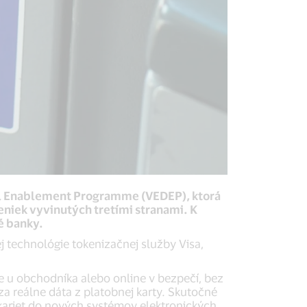
ital Enablement Programme (VEDEP), ktorá
niek vyvinutých tretími stranami. K
é banky.
technológie tokenizačnej služby Visa,
 u obchodníka alebo online v bezpečí, bez
za reálne dáta z platobnej karty. Skutočné
 kariet do nových systémov elektronických