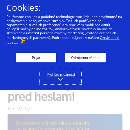
Preskočiť na Obsah
Cookies:
Používame cookies a podobné technológie tam, kde je to nevyhnutné na
poskytovanie našej webovej stránky. Tiež ich používame na
zapamätanie si vašich preferencií, aby sme vám mohli poskytnúť
najlepší možný online zážitok, analyzovať vaše návštevy na našich
Slovenskí
stránkach a umožniť personalizovaný marketing (vrátane cez našich
marketingových partnerov). Podrobnosti nájdete v našom
Oznámení o
cookies.
spotrebitelia
uprednostňujú
Prijať
Odmietnuť všetko
biometrické
Prehľad možností
overovanie platieb
pred heslami
19/02/2020