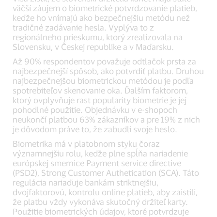
väčší záujem o biometrické potvrdzovanie platieb,
keďže ho vnímajú ako bezpečnejšiu metódu než
tradičné zadávanie hesla. Vyplýva to z
regionálneho prieskumu, ktorý zrealizovala na
Slovensku, v Českej republike a v Maďarsku.
Až 90% respondentov považuje odtlačok prsta za
najbezpečnejší spôsob, ako potvrdiť platbu. Druhou
najbezpečnejšou biometrickou metódou je podľa
spotrebiteľov skenovanie oka. Ďalším faktorom,
ktorý ovplyvňuje rast popularity biometrie je jej
pohodlné použitie. Objednávku v e-shopoch
neukončí platbou 63% zákazníkov a pre 19% z nich
je dôvodom práve to, že zabudli svoje heslo.
Biometrika má v platobnom styku čoraz
významnejšiu rolu, keďže plne spĺňa nariadenie
európskej smernice Payment service directive
(PSD2), Strong Customer Authetication (SCA). Táto
regulácia nariaďuje bankám striktnejšiu,
dvojfaktorovú, kontrolu online platieb, aby zaistili,
že platbu vždy vykonáva skutočný držiteľ karty.
Použitie biometrických údajov, ktoré potvrdzuje