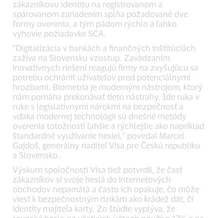
zákazníkovu identitu na registrovanom a
spárovanom zariadením spĺňa požadované dve
formy overenia, a tým pádom rýchlo a ľahko
vyhovie požiadavke SCA.
“Digitalizácia v bankách a finančných inštitúciách
zažíva na Slovensku vzostup. Zavádzaním
inovatívnych riešení reagujú firmy na zvyšujúcu sa
potrebu ochrániť užívateľov pred potenciálnymi
hrozbami. Biometria je moderným nástrojom, ktorý
nám pomáha prekonávať tieto nástrahy. Ide ruka v
ruke s legislatívnymi nárokmi na bezpečnosť a
vďaka modernej technológii sú dnešné metódy
overenia totožnosti ľahšie a rýchlejšie ako napríklad
štandardné využívanie hesiel,” povedal Marcel
Gajdoš, generálny riaditeľ Visa pre Českú republiku
a Slovensko.
Výskum spoločnosti Visa tiež potvrdil, že časť
zákazníkov si svoje heslá do internetových
obchodov nepamätá a často ich opakuje, čo môže
viesť k bezpečnostným rizikám ako krádež dát, či
identity majiteľa karty. Zo štúdie vyplýva, že