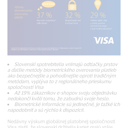
Slovenskí spotrebitelia vnímajú odtlačky prstov
a ďalšie metódy biometrického overovania platieb
ako bezpečnejšie a pohodlnejšie oproti tradičným
metódam, vyplýva to z regionálneho prieskumu
spoločnosti Visa
Až 19% zákazníkov e-shopov svoju objednávku
nedokončí kvôli tomu, že zabudnú svoje heslo.
Biometrické informácie sú jedinečné, je ťažké ich
napodobniť a sú rýchlo k dispozícii.
Nedávny výskum globálnej platobnej spoločnosti
Visa zistil, že slovenskí držitelia kariet majú stále