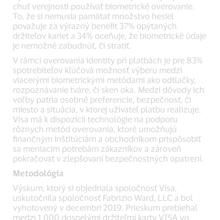
chuť verejnosti používať biometrické overovanie.
To, že si nemusia pamätať množstvo hesiel
považuje za výrazný benefit 37% opýtaných
držiteľov kariet a 34% oceňuje, že biometrické údaje
je nemožné zabudnúť, či stratiť.
V rámci overovania identity pri platbách je pre 83%
spotrebiteľov kľúčová možnosť výberu medzi
viacerými biometrickými metódami ako odtlačky,
rozpoznávanie tváre, či sken oka. Medzi dôvody ich
voľby patria osobné preferencie, bezpečnosť, či
miesto a situácia, v ktorej užívateľ platbu realizuje.
Visa má k dispozícii technológie na podporu
rôznych metód overovania, ktoré umožňujú
finančným inštitúciám a obchodníkom prispôsobiť
sa meniacim potrebám zákazníkov a zároveň
pokračovať v zlepšovaní bezpečnostných opatrení.
Metodológia
Výskum, ktorý si objednala spoločnosť Visa,
uskutočnila spoločnosť Fabrizio Ward, LLC a bol
vyhotovený v decembri 2019. Prieskum prebiehal
medzi 1 000 dospelými držiteľmi karty VISA vo