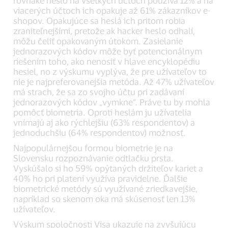
rovnaké heslo na všetkých účtoch používa 12% a na
viacerých účtoch ich opakuje až 61% zákazníkov e-
shopov. Opakujúce sa heslá ich pritom robia
zraniteľnejšími, pretože ak hacker heslo odhalí,
môžu čeliť opakovaným útokom. Zasielanie
jednorazových kódov môže byť potencionálnym
riešením toho, ako nenosiť v hlave encyklopédiu
hesiel, no z výskumu vyplýva, že pre užívateľov to
nie je najpreferovanejšia metóda. Až 47% užívateľov
má strach, že sa zo svojho účtu pri zadávaní
jednorazových kódov „vymkne“. Práve tu by mohla
pomôcť biometria. Oproti heslám ju užívatelia
vnímajú aj ako rýchlejšiu (63% respondentov) a
jednoduchšiu (64% respondentov) možnosť.
Najpopulárnejšou formou biometrie je na
Slovensku rozpoznávanie odtlačku prsta.
Vyskúšalo si ho 59% opýtaných držiteľov kariet a
40% ho pri platení využíva pravidelne. Ďalšie
biometrické metódy sú využívané zriedkavejšie,
napríklad so skenom oka má skúsenosť len 13%
užívateľov.
Výskum spoločnosti Visa ukazuje na zvyšujúcu