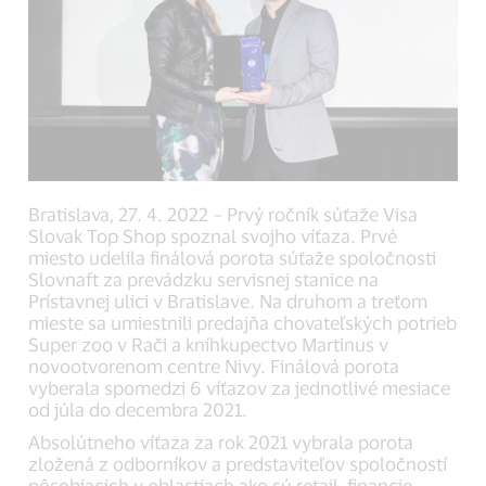
Bratislava, 27. 4. 2022 – Prvý ročník súťaže Visa
Slovak Top Shop spoznal svojho víťaza. Prvé
miesto udelila finálová porota súťaže spoločnosti
Slovnaft za prevádzku servisnej stanice na
Prístavnej ulici v Bratislave. Na druhom a treťom
mieste sa umiestnili predajňa chovateľských potrieb
Super zoo v Rači a kníhkupectvo Martinus v
novootvorenom centre Nivy. Finálová porota
vyberala spomedzi 6 víťazov za jednotlivé mesiace
od júla do decembra 2021.
Absolútneho víťaza za rok 2021 vybrala porota
zložená z odborníkov a predstaviteľov spoločností
pôsobiacich v oblastiach ako sú retail, financie