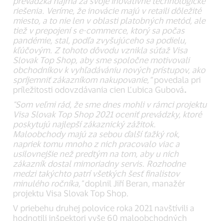
prevádzka najmä za svoje inovatívne technologické
riešenia.
Veríme, že inovácie majú v retaili dôležité
miesto, a to nie len v oblasti platobných metód, ale
tiež v prepojení s e-commerce, ktorý sa počas
pandémie, stal, podľa zvyšujúceho sa podielu,
kľúčovým. Z tohoto dôvodu vznikla súťaž Visa
Slovak Top Shop, aby sme spoločne motivovali
obchodníkov k vyhľadávániu nových prístupov, ako
spríjemniť zákazníkom nakupovanie,“
povedala pri
príležitosti odovzdávania cien Ľubica Gubová
.
"Som veľmi rád, že sme dnes mohli v rámci projektu
Visa Slovak Top Shop 2021 oceniť prevádzky, ktoré
poskytujú najlepší zákaznický zážitok.
Maloobchody majú za sebou ďalší ťažký rok,
napriek tomu mnoho z nich pracovalo viac a
usilovnejšie než predtým na tom, aby u nich
zákazník dostal mimoriadny servis. Rozhodne
medzi takýchto patrí všetkých šesť finalistov
minulého ročníka,"
doplnil Jiří Beran, manažér
projektu Visa Slovak Top Shop.
V priebehu druhej polovice roka 2021 navštívili a
hodnotili inšpektori vyše 60 maloobchodných