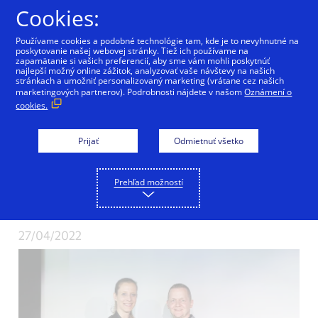
Preskočiť na Obsah
Cookies:
Používame cookies a podobné technológie tam, kde je to nevyhnutné na
poskytovanie našej webovej stránky. Tiež ich používame na
zapamätanie si vašich preferencií, aby sme vám mohli poskytnúť
najlepší možný online zážitok, analyzovať vaše návštevy na našich
Víťazom prvého
stránkach a umožniť personalizovaný marketing (vrátane cez našich
marketingových partnerov). Podrobnosti nájdete v našom
Oznámení o
cookies.
ročníka Visa Slovak
Top Shop sa stala
Prijať
Odmietnuť všetko
servisná stanica
Prehľad možností
Slovnaft
27/04/2022