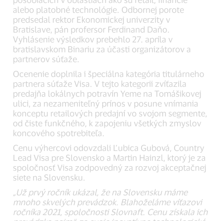
alebo platobné technológie. Odbornej porote
predsedal rektor Ekonomickej univerzity v
Bratislave, pán profersor Ferdinand Daňo.
Vyhlásenie výsledkov prebehlo 27. apríla v
bratislavskom Binariu za účasti organizátorov a
partnerov súťaže.
Ocenenie doplnila i špeciálna kategória titulárneho
partnera súťaže Visa. V tejto kategorii zvíťazila
predajňa lokálnych potravín Yeme na Tomášikovej
ulici, za nezameniteľný prínos v posune vnímania
konceptu retailových predajní vo svojom segmente,
od čiste funkčného, k zapojeniu všetkých zmyslov
koncového spotrebiteľa.
Cenu výhercovi odovzdali Ľubica Gubová, Country
Lead Visa pre Slovensko a Martin Hainzl, ktorý je za
spoločnosť Visa zodpovedný za rozvoj akceptačnej
siete na Slovensku.
„Už prvý ročník ukázal, že na Slovensku máme
mnoho skvelých prevádzok. Blahoželáme víťazovi
ročníka 2021, spoločnosti Slovnaft. Cenu získala ich