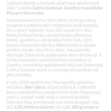
súčasné trendy a rovnako aj princípy spoločnosti
Visa,“
uviedla
Ľubica Gubová, Country manažérka
Visa pre Slovensko
.
Ambasádorkami Visa She's Next, ktoré grantový
program zviditeľňovali a inšpirovali podnikateľky,
aby o grant bojovali, bolo päť úspešných žien.
Módna influencerka a konzultantka Miroslava
Dobiš, šperkárka a dizajnérka Petra Toth, CEO
Forbes Slovensko Martina Milichovská a víťazka
prvého ročníka Visa She's Next, zakladateľka
obchodu Zdravotná podprsenka Anna Brňáková. K
týmto úspešným podnikateľkám sa pridala aj
country manažérka spoločnosti Visa pre Slovensko
Ľubica Gubová, ktorá sa na programe podieľa od
jeho začiatku.
V roku 2019 spoločnosť Visa spustila globálnu
iniciatívu
She’s Next
, ktorej cieľom je zviditeľniť
ženy podnikateľky a podporiť ich úsilie financovať,
viesť a rozvíjať svoje malé a stredné podniky.
Doposiaľ Visa investovala cez tento program viac
ako
3,93 milióna dolárov
do vyše
380 grantov a