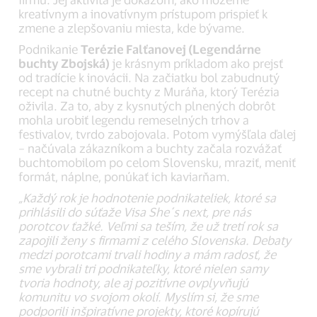
kreatívnym a inovatívnym prístupom prispieť k
zmene a zlepšovaniu miesta, kde bývame.
Podnikanie
Terézie Falťanovej (Legendárne
buchty Zbojská)
je krásnym príkladom ako prejsť
od tradície k inovácii. Na začiatku bol zabudnutý
recept na chutné buchty z Muráňa, ktorý Terézia
oživila. Za to, aby z kysnutých plnených dobrôt
mohla urobiť legendu remeselných trhov a
festivalov, tvrdo zabojovala. Potom vymýšľala ďalej
– načúvala zákazníkom a buchty začala rozvážať
buchtomobilom po celom Slovensku, mraziť, meniť
formát, náplne, ponúkať ich kaviarňam.
„Každý rok je hodnotenie podnikateliek, ktoré sa
prihlásili do súťaže Visa She´s next, pre nás
porotcov ťažké. Veľmi sa teším, že už tretí rok sa
zapojili ženy s firmami z celého Slovenska. Debaty
medzi porotcami trvali hodiny a mám radosť, že
sme vybrali tri podnikateľky, ktoré nielen samy
tvoria hodnoty, ale aj pozitívne ovplyvňujú
komunitu vo svojom okolí. Myslím si, že sme
podporili inšpiratívne projekty, ktoré kopírujú