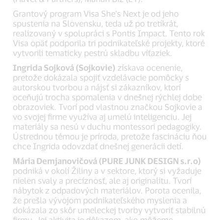
Grantový program Visa She's Next je od jeho
spustenia na Slovensku, teda už po tretíkrát,
realizovaný v spolupráci s Pontis Impact. Tento rok
Visa opäť podporila tri podnikateľské projekty, ktoré
vytvorili tematicky pestrú skladbu víťaziek.
Ingrida Sojková (Sojkovie)
získava ocenenie,
pretože dokázala spojiť vzdelávacie pomôcky s
autorskou tvorbou a nájsť si zákazníkov, ktorí
oceňujú trocha spomalenia v dnešnej rýchlej dobe
obrazoviek. Tvorí pod vlastnou značkou Sojkovie a
vo svojej firme využíva aj umelú inteligenciu. Jej
materiály sa nesú v duchu montessori pedagogiky.
Ústrednou témou je príroda, pretože fascináciu ňou
chce Ingrida odovzdať dnešnej generácii detí.
Mária Demjanovičová (PURE JUNK DESIGN s.r.o)
podniká v okolí Žiliny a v sektore, ktorý si vyžaduje
nielen svaly a precíznosť, ale aj originalitu. Tvorí
nábytok z odpadových materiálov. Porota ocenila,
že prešla vývojom podnikateľského myslenia a
dokázala zo skôr umeleckej tvorby vytvoriť stabilnú
firmu. Jej aktivita je dôkazom, ako môžeme