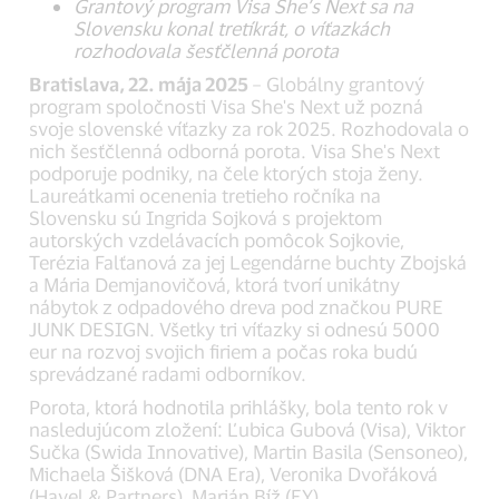
Grantový program Visa She’s Next sa na
Slovensku konal tretíkrát, o víťazkách
rozhodovala šesťčlenná porota
Bratislava, 22. mája 2025
– Globálny grantový
program spoločnosti Visa She's Next už pozná
svoje slovenské víťazky za rok 2025. Rozhodovala o
nich šesťčlenná odborná porota. Visa She's Next
podporuje podniky, na čele ktorých stoja ženy.
Laureátkami ocenenia tretieho ročníka na
Slovensku sú Ingrida Sojková s projektom
autorských vzdelávacích pomôcok Sojkovie,
Terézia Falťanová za jej Legendárne buchty Zbojská
a Mária Demjanovičová, ktorá tvorí unikátny
nábytok z odpadového dreva pod značkou PURE
JUNK DESIGN. Všetky tri víťazky si odnesú 5000
eur na rozvoj svojich firiem a počas roka budú
sprevádzané radami odborníkov.
Porota, ktorá hodnotila prihlášky, bola tento rok v
nasledujúcom zložení: Ľubica Gubová (Visa), Viktor
Sučka (Swida Innovative), Martin Basila (Sensoneo),
Michaela Šišková (DNA Era), Veronika Dvořáková
(Havel & Partners), Marián Bíž (EY).