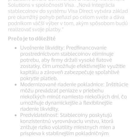
Solutions v spoločnosti Visa. „Nová integrácia
stablecoinov do systému Visa Direct vytvára základ
pre okamžitý pohyb peňazí po celom svete a dáva
podnikom väčší výber v tom, akým spôsobom budú
realizovať svoje platby.“
Prečo je to dôležité
Uvoľnenie likvidity: Predfinancovanie
prostredníctvom stablecoinov eliminuje
potrebu, aby firmy držali vysoké fiatové
zostatky, čím umožňuje efektívnejšie využitie
kapitálu a zároveň zabezpečuje spoľahlivé
pokrytie platieb.
Modernizované riadenie pokladnice: Inštitúcie
môžu prevádzať peniaze v priebehu
niekoľkých minút namiesto niekoľkých dní, čo
umožňuje dynamickejšie a flexibilnejšie
riadenie likvidity.
Predvídateľnosť: Stablecoiny poskytujú
konzistentnú vyrovnávaciu vrstvu, ktorá
znižuje riziko volatility miestnych mien a
prispieva k stabilnejším pokladničným