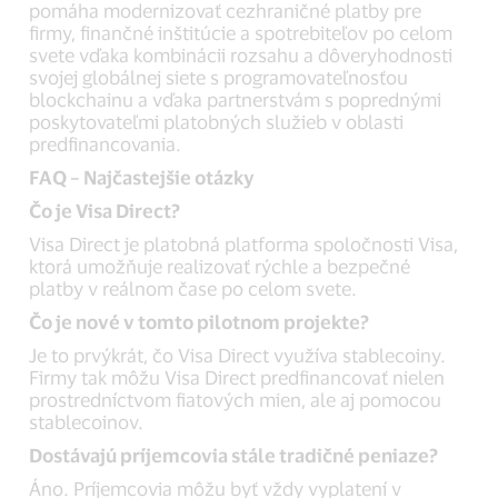
pomáha modernizovať cezhraničné platby pre
firmy, finančné inštitúcie a spotrebiteľov po celom
svete vďaka kombinácii rozsahu a dôveryhodnosti
svojej globálnej siete s programovateľnosťou
blockchainu a vďaka partnerstvám s poprednými
poskytovateľmi platobných služieb v oblasti
predfinancovania.
FAQ – Najčastejšie otázky
Čo je Visa Direct?
Visa Direct je platobná platforma spoločnosti Visa,
ktorá umožňuje realizovať rýchle a bezpečné
platby v reálnom čase po celom svete.
Čo je nové v tomto pilotnom projekte?
Je to prvýkrát, čo Visa Direct využíva stablecoiny.
Firmy tak môžu Visa Direct predfinancovať nielen
prostredníctvom fiatových mien, ale aj pomocou
stablecoinov.
Dostávajú príjemcovia stále tradičné peniaze?
Áno. Príjemcovia môžu byť vždy vyplatení v