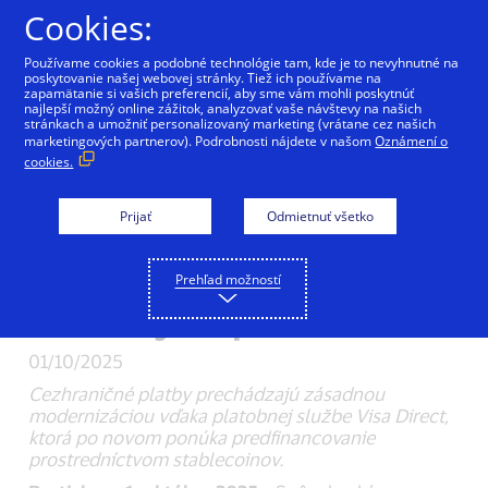
Preskočiť na Obsah
Cookies:
Používame cookies a podobné technológie tam, kde je to nevyhnutné na
poskytovanie našej webovej stránky. Tiež ich používame na
zapamätanie si vašich preferencií, aby sme vám mohli poskytnúť
najlepší možný online zážitok, analyzovať vaše návštevy na našich
Visa Direct využíva
stránkach a umožniť personalizovaný marketing (vrátane cez našich
marketingových partnerov). Podrobnosti nájdete v našom
Oznámení o
cookies.
stablecoiny na
rýchlejšie
Prijať
Odmietnuť všetko
financovanie
Prehľad možností
firemných platieb
01/10/2025
Cezhraničné platby prechádzajú zásadnou
modernizáciou vďaka platobnej službe Visa Direct,
ktorá po novom ponúka predfinancovanie
prostredníctvom stablecoinov.