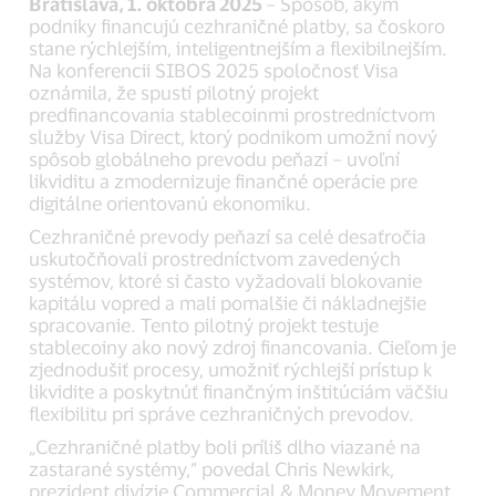
Bratislava, 1. októbra 2025
– Spôsob, akým
podniky financujú cezhraničné platby, sa čoskoro
stane rýchlejším, inteligentnejším a flexibilnejším.
Na konferencii SIBOS 2025 spoločnosť Visa
oznámila, že spustí pilotný projekt
predfinancovania stablecoinmi prostredníctvom
služby Visa Direct, ktorý podnikom umožní nový
spôsob globálneho prevodu peňazí – uvoľní
likviditu a zmodernizuje finančné operácie pre
digitálne orientovanú ekonomiku.
Cezhraničné prevody peňazí sa celé desaťročia
uskutočňovali prostredníctvom zavedených
systémov, ktoré si často vyžadovali blokovanie
kapitálu vopred a mali pomalšie či nákladnejšie
spracovanie. Tento pilotný projekt testuje
stablecoiny ako nový zdroj financovania. Cieľom je
zjednodušiť procesy, umožniť rýchlejší prístup k
likvidite a poskytnúť finančným inštitúciám väčšiu
flexibilitu pri správe cezhraničných prevodov.
„Cezhraničné platby boli príliš dlho viazané na
zastarané systémy,“ povedal Chris Newkirk,
prezident divízie Commercial & Money Movement