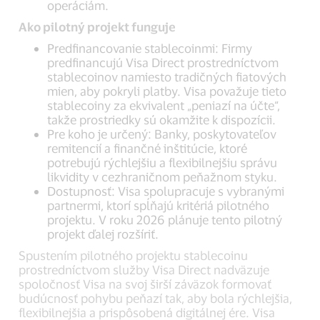
operáciám.
Ako pilotný projekt funguje
Predfinancovanie stablecoinmi: Firmy
predfinancujú Visa Direct prostredníctvom
stablecoinov namiesto tradičných fiatových
mien, aby pokryli platby. Visa považuje tieto
stablecoiny za ekvivalent „peniazí na účte“,
takže prostriedky sú okamžite k dispozícii.
Pre koho je určený: Banky, poskytovateľov
remitencií a finančné inštitúcie, ktoré
potrebujú rýchlejšiu a flexibilnejšiu správu
likvidity v cezhraničnom peňažnom styku.
Dostupnosť: Visa spolupracuje s vybranými
partnermi, ktorí spĺňajú kritériá pilotného
projektu. V roku 2026 plánuje tento pilotný
projekt ďalej rozšíriť.
Spustením pilotného projektu stablecoinu
prostredníctvom služby Visa Direct nadväzuje
spoločnosť Visa na svoj širší záväzok formovať
budúcnosť pohybu peňazí tak, aby bola rýchlejšia,
flexibilnejšia a prispôsobená digitálnej ére. Visa