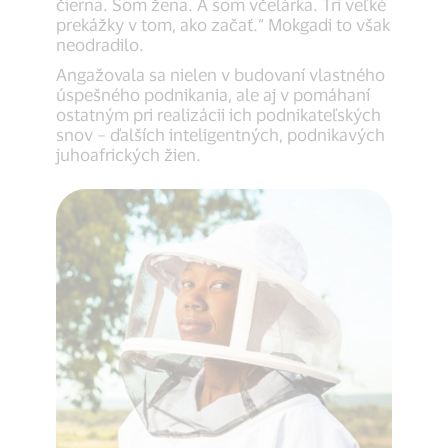
čierna. Som žena. A som včelárka. Tri veľké
prekážky v tom, ako začať.“ Mokgadi to však
neodradilo.
Angažovala sa nielen v budovaní vlastného
úspešného podnikania, ale aj v pomáhaní
ostatným pri realizácii ich podnikateľských
snov – ďalších inteligentných, podnikavých
juhoafrických žien.