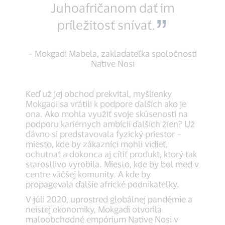
Juhoafričanom dať im
príležitosť snívať.
– Mokgadi Mabela, zakladateľka spoločnosti
Native Nosi
Keď už jej obchod prekvital, myšlienky
Mokgadi sa vrátili k podpore ďalších ako je
ona. Ako mohla využiť svoje skúsenosti na
podporu kariérnych ambícií ďalších žien? Už
dávno si predstavovala fyzický priestor –
miesto, kde by zákazníci mohli vidieť,
ochutnať a dokonca aj cítiť produkt, ktorý tak
starostlivo vyrobila. Miesto, kde by bol med v
centre väčšej komunity. A kde by
propagovala ďalšie africké podnikateľky.
V júli 2020, uprostred globálnej pandémie a
neistej ekonomiky, Mokgadi otvorila
maloobchodné empórium Native Nosi v