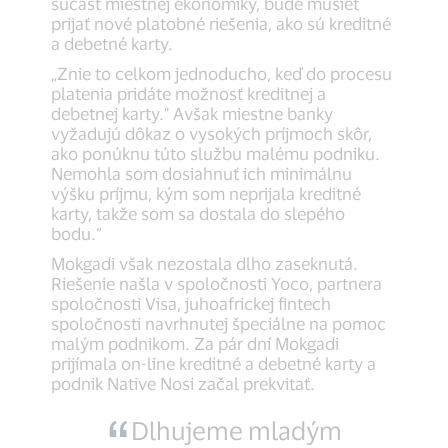
súčasť miestnej ekonomiky, bude musieť
prijať nové platobné riešenia, ako sú kreditné
a debetné karty.
„Znie to celkom jednoducho, keď do procesu
platenia pridáte možnosť kreditnej a
debetnej karty." Avšak miestne banky
vyžadujú dôkaz o vysokých príjmoch skôr,
ako ponúknu túto službu malému podniku.
Nemohla som dosiahnuť ich minimálnu
výšku príjmu, kým som neprijala kreditné
karty, takže som sa dostala do slepého
bodu.“
Mokgadi však nezostala dlho zaseknutá.
Riešenie našla v spoločnosti Yoco, partnera
spoločnosti Visa, juhoafrickej fintech
spoločnosti navrhnutej špeciálne na pomoc
malým podnikom. Za pár dní Mokgadi
prijímala on-line kreditné a debetné karty a
podnik Native Nosi začal prekvitať.
Dlhujeme mladým