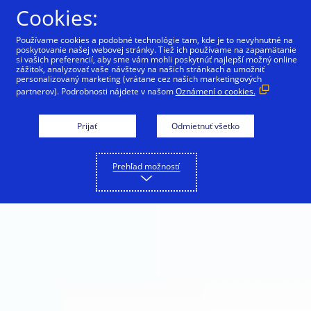
Preskočiť na Obsah
Cookies:
Používame cookies a podobné technológie tam, kde je to nevyhnutné na
poskytovanie našej webovej stránky. Tiež ich používame na zapamätanie
si vašich preferencií, aby sme vám mohli poskytnúť najlepší možný online
zážitok, analyzovať vaše návštevy na našich stránkach a umožniť
personalizovaný marketing (vrátane cez našich marketingových
partnerov). Podrobnosti nájdete v našom
Oznámení o cookies.
Prijať
Odmietnuť všetko
Prehľad možností