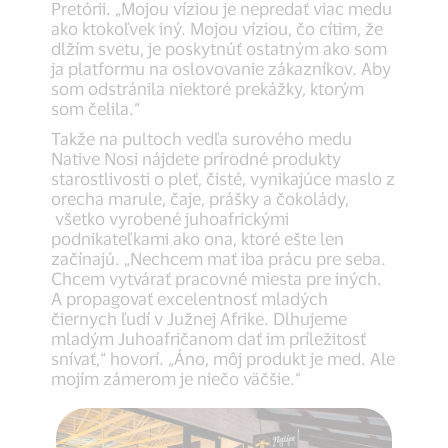
Pretórii. „Mojou víziou je nepredať viac medu
ako ktokoľvek iný. Mojou víziou, čo cítim, že
dlžím svetu, je poskytnúť ostatným ako som
ja platformu na oslovovanie zákazníkov. Aby
som odstránila niektoré prekážky, ktorým
som čelila.“
Takže na pultoch vedľa surového medu
Native Nosi nájdete prírodné produkty
starostlivosti o pleť, čisté, vynikajúce maslo z
orecha marule, čaje, prášky a čokolády,
všetko vyrobené juhoafrickými
podnikateľkami ako ona, ktoré ešte len
začínajú. „Nechcem mať iba prácu pre seba.
Chcem vytvárať pracovné miesta pre iných.
A propagovať excelentnosť mladých
čiernych ľudí v Južnej Afrike. Dlhujeme
mladým Juhoafričanom dať im príležitosť
snívať,“ hovorí. „Áno, môj produkt je med. Ale
mojím zámerom je niečo väčšie.“