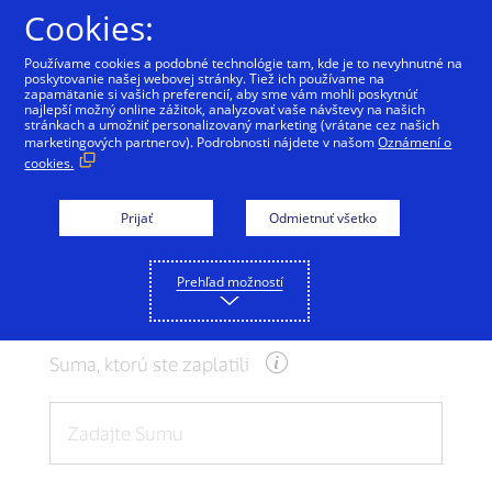
Preskočiť na Obsah
Cookies:
Používame cookies a podobné technológie tam, kde je to nevyhnutné na
poskytovanie našej webovej stránky. Tiež ich používame na
zapamätanie si vašich preferencií, aby sme vám mohli poskytnúť
Kalkulačka pre výmenné
najlepší možný online zážitok, analyzovať vaše návštevy na našich
stránkach a umožniť personalizovaný marketing (vrátane cez našich
kurzy
marketingových partnerov). Podrobnosti nájdete v našom
Oznámení o
cookies.
Pomocou nižšie uvedenej menovej
Prijať
Odmietnuť všetko
kalkulačky získate údaj o výmennom
kurze, ktorý môžete dostať pri používaní
karty Visa pri medzinárodnom cestovaní.
Prehľad možností