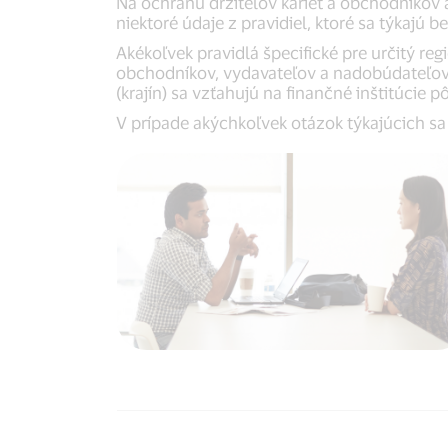
Na ochranu držiteľov kariet a obchodníkov 
niektoré údaje z pravidiel, ktoré sa týkajú b
Akékoľvek pravidlá špecifické pre určitý reg
obchodníkov, vydavateľov a nadobúdateľov v
(krajín) sa vzťahujú na finančné inštitúcie 
V prípade akýchkoľvek otázok týkajúcich sa 