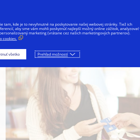
Preskočiť na Obsah
Individuálni klienti
Firmy
Fintech
 tam, kde je to nevyhnutné na poskytovanie našej webovej stránky. Tiež ich
erencií, aby sme vám mohli poskytnúť najlepší možný online zážitok, analyzovať
personalizovaný marketing (vrátane cez našich marketingových partnerov).
 cookies.
tnuť všetko
Prehľad možností