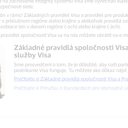
a na zachovanie integrity systému Visa sme vynechali vlast
ezpečnosti siete.
ión v rámci Základných pravidiel Visa a pravidiel pre produk
 príslušnom regióne alebo krajine a akékoľvek pravidlá oz
pôsobiace len v danom regióne (-och) alebo krajine (-ách).
pravidiel spoločnosti Visa sa na nás môžete obrátiť na e-m
Základné pravidlá spoločnosti Visa
služby Visa
Sme presvedčení o tom, že je dôležité, aby naši par
podnikanie Visa funguje. Tu môžete ako dôkaz nájsť 
Prečítajte si Základné pravidlá spoločnosti Visa a Pr
Prečítajte si Príručku o štandardoch pre obchodné 