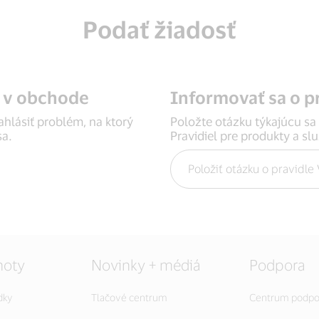
Podať žiadosť
 v obchode
Informovať sa o p
hlásiť problém, na ktorý
Položte otázku týkajúcu sa
sa.
Pravidiel pre produkty a sl
Položiť otázku o pravidle
noty
Novinky + médiá
Podpora
dky
Tlačové centrum
Centrum podpo