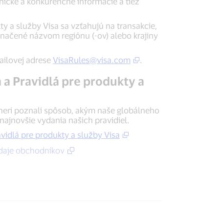
nícke a konkurenčné informácie a tiež
ty a služby Visa sa vzťahujú na transakcie,
načené názvom regiónu (-ov) alebo krajiny
ailovej adrese
VisaRules@visa.com
.
 a Pravidlá pre produkty a
tneri poznali spôsob, akým naše globálneho
najnovšie vydania našich pravidiel.
avidlá pre produkty a služby Visa
údaje obchodníkov