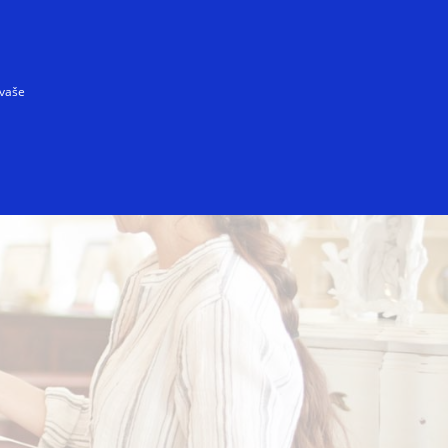
Prihláste sa/Vytvorte si účet do Benefit programu
Pre každého
 vaše