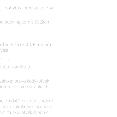
ácii pobytu a preukázanie sa
pr. booking.com a ďalších
tou Visa (Gold, Platinum,
 Visa.
. r. o.
 inou finančnou
, ako aj právo kedykoľvek
 internetových stránkach
cie a ďalší partneri spojení
nom za akúkoľvek škodu či
ani za akúkoľvek škodu či