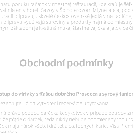
atú ponuku raňajok v miestnej reštaurácii, kde kraľuje šéfk
aval nielen v hoteli Savoy v Špindlerovom Mlyne, ale aj pod
rácii pripravujú skvelé československé jedlá v netradične
h prípravu využívajú suroviny a produkty najmä od miestn
m základom je kvalitná múka, šťastné vajíčka a jalovice či
Obchodní podmínky
stup do vírivky s fľašou dobrého Prosecca a syrový tani
ezervujte už pri vytvorení rezervácie ubytovania.
má právo podobu darčeka kedykoľvek v prípade potreby zme
 že pôjde o darček, teda nikdy nebude podmienený inou tr
rček majú nárok všetci držitelia platobných kariet Visa Pre
iet Visa.