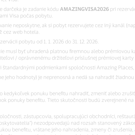
e darčeka je zadanie kódu
AMAZINGVISA2026
pri rezerv
tami Visa počas pobytu.
vanie neposkytne, ak si pobyt rezervujete cez iný kanál (na
ž cez web hotela.
zervácii pobytu od 1. 1. 2026 do 31. 12. 2026.
e musí byť uhradená platnou firemnou alebo prémiovou kar
ajiteľovi / oprávnenému držiteľovi príslušnej prémiovej karty
di štandardnými podmienkami spoločnosti Amazing Places, s
ne jeho hodnoty) je neprenosná a nedá sa nahradiť žiadnou
vo kedykoľvek ponuku benefitu nahradiť, zmeniť alebo zrušiť
ok ponuky benefitu. Tieto skutočnosti budú zverejnené na
poločnosti, zástupcovia, spolupracujúci obchodníci, reštaurá
poskytovatelia“) nezodpovedajú nad rozsah stanovený záko
ukou benefitu, vrátane jeho nahradenia, zmeny či zrušenia, 