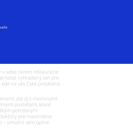
 vaše
minulosť snúbi s modernou
istóriu a zákutia vám
najšiu kvalitu a
 v sebe okrem reštaurácie
je hotel vyhradený len pre
 kde na vás čaká presklená
enami, ale aj s masívnymi
tnými posteľami, ktoré
šetkým potrebným
roduktory pre maximálne
ti – umožní vám úplne