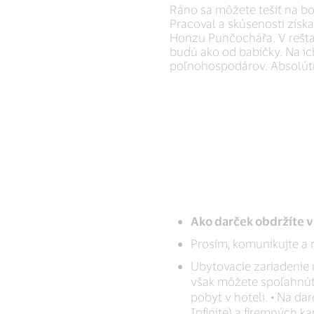
Ráno sa môžete tešiť na boh
Pracoval a skúsenosti získ
Honzu Punčochářa. V reštau
budú ako od babičky. Na ic
poľnohospodárov. Absolútny
Ako darček obdržíte v
Prosím, komunikujte a r
Ubytovacie zariadenie 
však môžete spoľahnúť,
pobyt v hoteli. • Na da
Infinite) a firemných kar