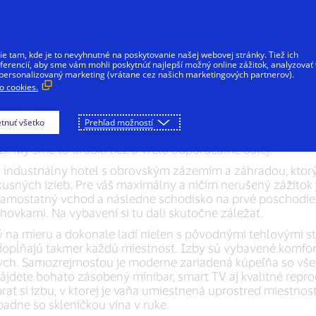
Viac informácií
 tam, kde je to nevyhnutné na poskytovanie našej webovej stránky. Tiež ich
erencií, aby sme vám mohli poskytnúť najlepší možný online zážitok, analyzovať
personalizovaný marketing (vrátane cez našich marketingových partnerov).
 cookies.
iesto s neopísateľnou atmosférou. Miesto, kde sa bohatá 
miestny vodný mlyn, ktorý tu stojí od roku 1447 a ktorého h
tnuť všetko
Prehľad možností
avia. Vyberte sa až k južným hraniciam Česka a spoznajte tu
oži. My sme to urobili tiež a vrelo odporúčame ďalej.
industriálny hotel s obrovským zázemím a záhradou, ktorý
xusných izieb. Pre váš maximálny a ničím nerušený zážitok 
samostatný vchod a následne schodisko na prvé poschodie,
ohovkami. Na vybavení si tu dali skutočne záležať.
 na mieru a dokonale ladí nielen s pôvodnými tehlovými st
dopĺňajú takmer každú miestnosť. Izby sú vybavené komfor
ych. Samozrejmosťou je moderne zariadená kúpeľňa so v
ájdete bohato zásobený minibar, smart TV aj kvalitné rep
ť si izbu, v ktorej je vaňa umiestnená uprostred miestnos
padne so skleničkou vína v ruke.