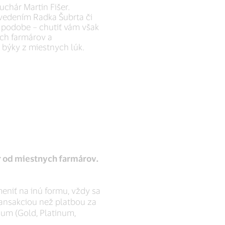
uchár Martin Fišer.
 vedením Radka Šubrta či
j podobe – chutiť vám však
ych farmárov a
 býky z miestnych lúk.
er od miestnych farmárov.
niť na inú formu, vždy sa
ansakciou než platbou za
mium (Gold, Platinum,