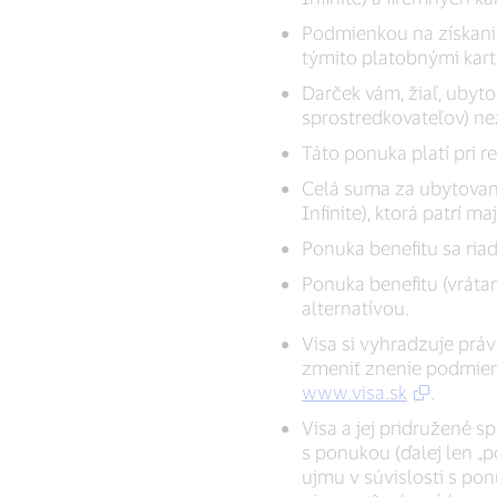
Podmienkou na získani
týmito platobnými kar
Darček vám, žiaľ, ubyto
sprostredkovateľov) ne
Táto ponuka platí pri re
Celá suma za ubytovani
Infinite), ktorá patrí m
Ponuka benefitu sa ria
Ponuka benefitu (vráta
alternatívou.
Visa si vyhradzuje prá
zmeniť znenie podmien
www.visa.sk
.
Visa a jej pridružené s
s ponukou (ďalej len „
ujmu v súvislosti s pon