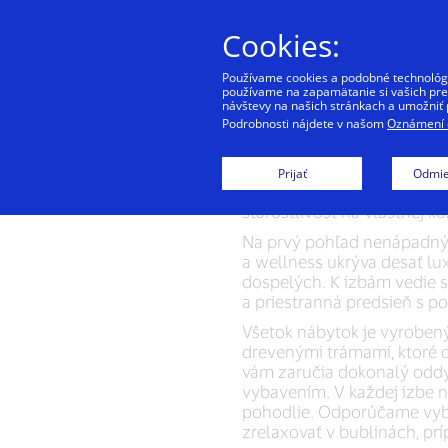
Cookies:
Používame cookies a podobné technológie
používame na zapamätanie si vašich pref
návštevy na našich stránkach a umožniť 
Podrobnosti nájdete v našom
Oznámení o
Galéria Mlýn Žeraviny je m
eleganciou. Dominantou je 
Prijať
Odmie
majitelia s radosťou predst
starostlivosť na vlastnej k
Na prvý pohľad nenápadný 
a wellness ukrýva desať lu
dospelých. K izbám vedie 
a priestranná predsieň s p
Všetok nábytok je vyrobený
drevenými trámami, ktoré 
vám zaručia dokonalý odd
vybavením. V každej izbe n
pohodlie. Odporúčame vybra
zrelaxovať v bublinách, prí