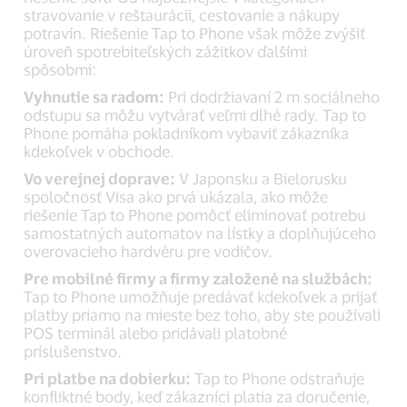
stravovanie v reštaurácii, cestovanie a nákupy
potravín. Riešenie Tap to Phone však môže zvýšiť
úroveň spotrebiteľských zážitkov ďalšími
spôsobmi:
Vyhnutie sa radom:
Pri dodržiavaní 2 m sociálneho
odstupu sa môžu vytvárať veľmi dlhé rady. Tap to
Phone pomáha pokladníkom vybaviť zákazníka
kdekoľvek v obchode.
Vo verejnej doprave:
V Japonsku a Bielorusku
spoločnosť Visa ako prvá ukázala, ako môže
riešenie Tap to Phone pomôcť eliminovať potrebu
samostatných automatov na lístky a doplňujúceho
overovacieho hardvéru pre vodičov.
Pre mobilné firmy a firmy založené na službách:
Tap to Phone umožňuje predávať kdekoľvek a prijať
platby priamo na mieste bez toho, aby ste používali
POS terminál alebo pridávali platobné
príslušenstvo.
Pri platbe na dobierku:
Tap to Phone odstraňuje
konfliktné body, keď zákazníci platia za doručenie,