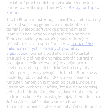
dosiahnuť prostredníctvom viac ako 35 nových
partnerov, vrátane partnerov
Visa Ready for Tap to
Phone
.
Tap to Phone transformuje smartfóny alebo tablety
Android súčasnej generácie na bezkontaktné
terminály alebo softvérové predajné miesta
(softPOS) bez potreby doplňujúceho hardvéru.
Tento na náklady nenáročný nástroj, ktorý je
súčasťou záväzku spoločnosti Visa
umožniť 50
miliónom malých a stredných podnikov
digitalizáciu
, pomáha podnikom rýchlo získať
prístup k digitálnej ekonomike, zabrániť stratám
predaja a zlepšiť hotovostný tok prijímaním
bezkontaktných platieb kdekoľvek a kedykoľvek.
Počet predajcov využívajúcich Tap to Phone už za
posledný rok vzrástol o 200 % a v súčasnosti
funguje v mnohých krajinách po celej Európe, na
Strednom východe, v Afrike, ázijsko-tichomorskej
oblasti a Latinskej Amerike. Nedávno bol uvedený
na trhoch ako je Bielorusko, Malajzia, Peru, Rusko a
Južná Afrika, ďalšie plánované sú Brazília,
Taliansko, Spojené arabské emiráty, Veľká Británia a