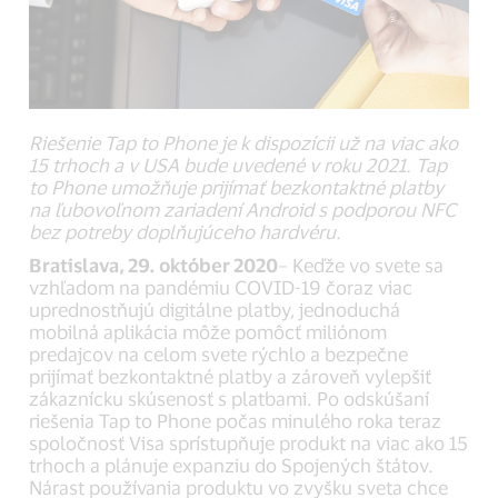
Riešenie Tap to Phone je k dispozícii už na viac ako
15 trhoch a v USA bude uvedené v roku 2021. Tap
to Phone umožňuje prijímať bezkontaktné platby
na ľubovoľnom zariadení Android s podporou NFC
bez potreby doplňujúceho hardvéru.
Bratislava, 29. október 2020
– Keďže vo svete sa
vzhľadom na pandémiu COVID-19 čoraz viac
uprednostňujú digitálne platby, jednoduchá
mobilná aplikácia môže pomôcť miliónom
predajcov na celom svete rýchlo a bezpečne
prijímať bezkontaktné platby a zároveň vylepšiť
zákaznícku skúsenosť s platbami. Po odskúšaní
riešenia Tap to Phone počas minulého roka teraz
spoločnosť Visa sprístupňuje produkt na viac ako 15
trhoch a plánuje expanziu do Spojených štátov.
Nárast používania produktu vo zvyšku sveta chce