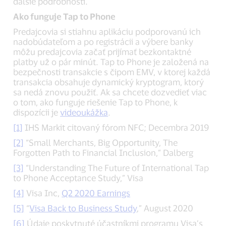
ďalšie podrobnosti.
Ako funguje Tap to Phone
Predajcovia si stiahnu aplikáciu podporovanú ich
nadobúdateľom a po registrácii a výbere banky
môžu predajcovia začať prijímať bezkontaktné
platby už o pár minút. Tap to Phone je založená na
bezpečnosti transakcie s čipom EMV, v ktorej každá
transakcia obsahuje dynamický kryptogram, ktorý
sa nedá znovu použiť. Ak sa chcete dozvedieť viac
o tom, ako funguje riešenie Tap to Phone, k
dispozícii je
videoukážka
.
[1]
IHS Markit citovaný fórom NFC; Decembra 2019
[2]
“Small Merchants, Big Opportunity, The
Forgotten Path to Financial Inclusion,” Dalberg
[3]
“Understanding The Future of International Tap
to Phone Acceptance Study,” Visa
[4]
Visa Inc,
Q2 2020 Earnings
[5]
“
Visa Back to Business Study
,” August 2020
[6]
Údaje poskytnuté účastníkmi programu Visa’s