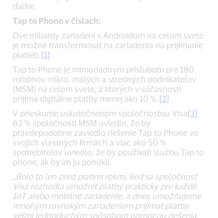
ďalšie.
Tap to Phone v číslach:
Dve miliardy zariadení s Androidom na celom svete
je možné transformovať na zariadenia na prijímanie
platieb.
[1]
Tap to Phone je mimoriadnym prísľubom pre 180
miliónov mikro, malých a stredných podnikateľov
(MSM) na celom svete, z ktorých v súčasnosti
prijíma digitálne platby menej ako 10 %.
[2]
V prieskume uskutočnenom spoločnosťou Visa
[3]
63 % spoločností MSM uviedlo, že by
pravdepodobne zaviedlo riešenie Tap to Phone vo
svojich vlastných firmách a viac ako 50 %
spotrebiteľov uviedlo, že by používali službu Tap to
phone, ak by im ju ponúkli.
„Bolo to len pred piatimi rokmi, keď sa spoločnosť
Visa rozhodla umožniť
platby prakticky pre každé
IoT alebo mobilné zariadenie, a dnes umožňujeme
mnohým rovnakým zariadeniam prijímať
platby
veľmi jednoduchým spôsobom pomocou riešenia