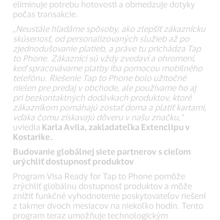
eliminuje potrebu hotovosti a obmedzuje dotyky
počas transakcie.
„
Neustále hľadáme spôsoby, ako zlepšiť zákaznícku
skúsenosť, od personalizovaných služieb až po
zjednodušovanie platieb, a práve tu prichádza Tap
to Phone. Zákazníci sú vždy zvedaví a ohromení,
keď spracovávame platby iba pomocou mobilného
telefónu. Riešenie Tap to Phone bolo užitočné
nielen pre predaj v obchode, ale používame ho aj
pri bezkontaktných dodávkach produktov, ktoré
zákazníkom pomáhajú zostať doma a platiť kartami,
vďaka čomu získavajú dôveru v našu značku,“
uviedla
Karla Avila, zakladateľka Extenclipu v
Kostarike.
Budovanie globálnej siete partnerov s cieľom
urýchliť dostupnosť produktov
Program Visa Ready for Tap to Phone pomôže
zrýchliť globálnu dostupnosť produktov a môže
znížiť funkčné vyhodnotenie poskytovateľov riešení
z takmer dvoch mesiacov na niekoľko hodín. Tento
program teraz umožňuje technologickým