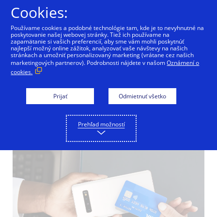
Preskočiť na Obsah
Cookies:
Používame cookies a podobné technológie tam, kde je to nevyhnutné na
poskytovanie našej webovej stránky. Tiež ich používame na
zapamätanie si vašich preferencií, aby sme vám mohli poskytnúť
najlepší možný online zážitok, analyzovať vaše návštevy na našich
Tap to Phone
stránkach a umožniť personalizovaný marketing (vrátane cez našich
marketingových partnerov). Podrobnosti nájdete v našom
Oznámení o
cookies.
spoločnosti Visa mení
prijímanie platieb na
Prijať
Odmietnuť všetko
celom svete
Prehľad možností
29/10/2020