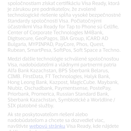
spoločnostiam získať certifikáciu Visa Ready, ktorá
je zárukou pre podnikateľov, že zvolené
technologické riešenie spĺňa vysoké bezpečnostné
štandardy spoločnosti Visa. Počiatočnými
účastníkmi Visa Ready for Tap to Phone sú Cellfie,
Center of Corporate Technologies M4Bank,
Digitsecure, GeoPagos, IBA Group, iCARD AD
Bulgaria, MYPINPAD, PayCore, Phos, Quest,
Rubean, SmartPesa, SoftPos, Soft Space a Techno.
Medzi ďalšie technológie schválené spoločnosťou
Visa, nadobúdateľmi a vládnymi partnermi patria
Alfa Bank Kazachstan, BPS Sberbank Belarus,
CIMB. FirstData, FT Technologies, Halyk Bank,
Hong Leong Bank, Kazpost, MagicCube. Maybank,
Niubiz, Oschadbank, Paymentsense, PostePay,
Priorbank, Promerica, Russian Standard Bank,
Sberbank Kazachstan, Symbiotické a Worldline /
SIX platobné služby.
Ak ste poskytovateľom riešení alebo
nadobúdateľom a chcete sa dozvedieť viac,
navštívte
webovú stránku
Visa Ready, kde nájdete