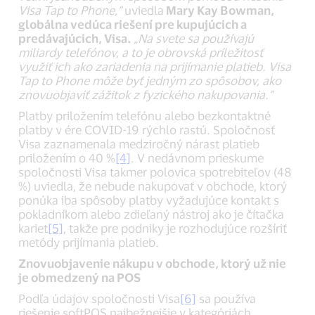
Visa Tap to Phone,“
uviedla
Mary Kay Bowman,
globálna vedúca riešení pre kupujúcich a
predávajúcich, Visa.
„Na svete sa používajú
miliardy telefónov, a to je obrovská príležitosť
využiť ich ako zariadenia na prijímanie platieb. Visa
Tap to Phone môže byť jedným zo spôsobov, ako
znovuobjaviť zážitok z fyzického nakupovania.“
Platby priložením telefónu alebo bezkontaktné
platby v ére COVID-19 rýchlo rastú. Spoločnosť
Visa zaznamenala medziročný nárast platieb
priložením o 40 %
[4]
. V nedávnom prieskume
spoločnosti Visa takmer polovica spotrebiteľov (48
%) uviedla, že nebude nakupovať v obchode, ktorý
ponúka iba spôsoby platby vyžadujúce kontakt s
pokladníkom alebo zdieľaný nástroj ako je čítačka
kariet
[5]
, takže pre podniky je rozhodujúce rozšíriť
metódy prijímania platieb.
Znovuobjavenie nákupu v obchode, ktorý už nie
je obmedzený na POS
Podľa údajov spoločnosti Visa
[6]
sa používa
riešenie softPOS najbežnejšie v kategóriách