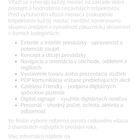
Víťazi sa vyberajú každý mesiac na základe skóre
predajní a hodnotenia nezávislých inšpektorov.
Pred vyhlásením víťaza mesiaca zoskupenie
inšpektorov každý mesiac navštívi nominovanú
skupinu predajní a vyhodnotí zákaznícku skúsenosť
v ôsmich kategóriách:
Exteriér a interiér prevádzky - upravenosť a
potenciál zaujať
Koncept a dizajn prevádzky
Navigácia a orientácia v obchode, oddelení a
regáloch
Vystavenie tovaru alebo prezentácia služieb
POP komunikácia vrátane prebiehajúcich akcií
Cashless Friendly – podpora digitálnych
spôsobov platenia
Digital signage – využitie digitálnych nosičov
Personál – vhodný počet, ochota, aktivita a
odbornosť
Vo finále vyberie odborná porota celkového víťaza
z dvanástich najlepších predajní roka.
Viac informácií nájdete na