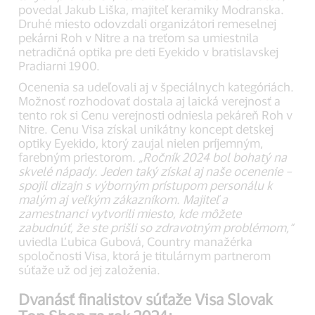
povedal Jakub Liška, majiteľ keramiky Modranska.
Druhé miesto odovzdali organizátori remeselnej
pekárni Roh v Nitre a na treťom sa umiestnila
netradičná optika pre deti Eyekido v bratislavskej
Pradiarni 1900.
Ocenenia sa udeľovali aj v špeciálnych kategóriách.
Možnosť rozhodovať dostala aj laická verejnosť a
tento rok si Cenu verejnosti odniesla pekáreň Roh v
Nitre. Cenu Visa získal unikátny koncept detskej
optiky Eyekido, ktorý zaujal nielen príjemným,
farebným priestorom
. „Ročník 2024 bol bohatý na
skvelé nápady. Jeden taký získal aj naše ocenenie –
spojil dizajn s výborným prístupom personálu k
malým aj veľkým zákazníkom. Majiteľ a
zamestnanci vytvorili miesto, kde môžete
zabudnúť, že ste prišli so zdravotným problémom,“
uviedla Ľubica Gubová, Country manažérka
spoločnosti Visa, ktorá je titulárnym partnerom
súťaže už od jej založenia.
Dvanásť finalistov súťaže Visa Slovak