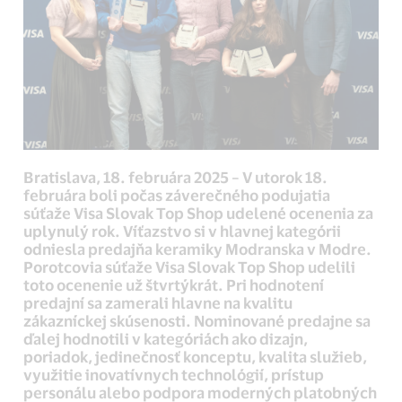
Bratislava, 18. februára 2025 – V utorok 18.
februára boli počas záverečného podujatia
súťaže Visa Slovak Top Shop udelené ocenenia za
uplynulý rok. Víťazstvo si v hlavnej kategórii
odniesla predajňa keramiky Modranska v Modre.
Porotcovia súťaže Visa Slovak Top Shop udelili
toto ocenenie už štvrtýkrát. Pri hodnotení
predajní sa zamerali hlavne na kvalitu
zákazníckej skúsenosti. Nominované predajne sa
ďalej hodnotili v kategóriách ako dizajn,
poriadok, jedinečnosť konceptu, kvalita služieb,
využitie inovatívnych technológií, prístup
personálu alebo podpora moderných platobných