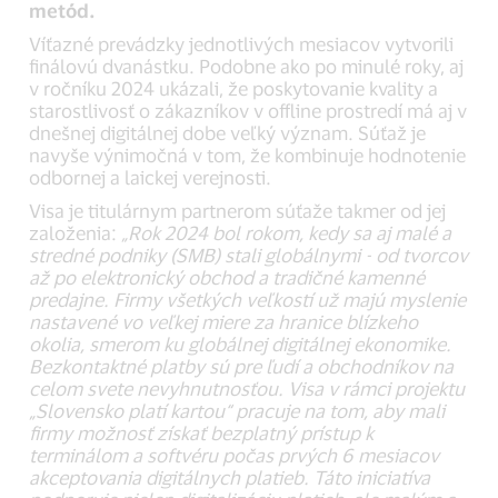
metód.
Víťazné prevádzky jednotlivých mesiacov vytvorili
finálovú dvanástku. Podobne ako po minulé roky, aj
v ročníku 2024 ukázali, že poskytovanie kvality a
starostlivosť o zákazníkov v offline prostredí má aj v
dnešnej digitálnej dobe veľký význam. Súťaž je
navyše výnimočná v tom, že kombinuje hodnotenie
odbornej a laickej verejnosti.
Visa je titulárnym partnerom súťaže takmer od jej
založenia:
„Rok 2024 bol rokom, kedy sa aj malé a
stredné podniky (SMB) stali globálnymi - od tvorcov
až po elektronický obchod a tradičné kamenné
predajne. Firmy všetkých veľkostí už majú myslenie
nastavené vo veľkej miere za hranice blízkeho
okolia, smerom ku globálnej digitálnej ekonomike.
Bezkontaktné platby sú pre ľudí a obchodníkov na
celom svete nevyhnutnosťou. Visa v rámci projektu
„Slovensko platí kartou“ pracuje na tom, aby mali
firmy možnosť získať bezplatný prístup k
terminálom a softvéru počas prvých 6 mesiacov
akceptovania digitálnych platieb. Táto iniciatíva