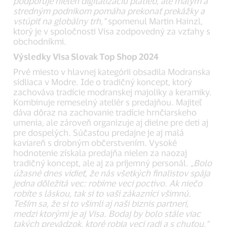
podporuje nielen digitalizáciu platieb, ale malým a
stredným podnikom pomáha prekonať prekážky a
vstúpiť na globálny trh,“
spomenul Martin Hainzl,
ktorý je v spoločnosti Visa zodpovedný za vzťahy s
obchodníkmi.
Výsledky Visa Slovak Top Shop 2024
Prvé miesto v hlavnej kategórii obsadila Modranska
sídliaca v Modre. Ide o tradičný koncept, ktorý
zachováva tradície modranskej majoliky a keramiky.
Kombinuje remeselný ateliér s predajňou. Majiteľ
dáva dôraz na zachovanie tradície hrnčiarskeho
umenia, ale zároveň organizuje aj dielne pre deti aj
pre dospelých. Súčasťou predajne je aj malá
kaviareň s drobným občerstvením. Vysoké
hodnotenie získala predajňa nielen za naozaj
tradičný koncept, ale aj za príjemný personál.
„Bolo
úžasné dnes vidieť, že nás všetkých finalistov spája
jedna dôležitá vec: robíme veci poctivo. Ak niečo
robíte s láskou, tak si to vaši zákazníci všimnú.
Teším sa, že si to všimli aj naši biznis partneri,
medzi ktorými je aj Visa. Bodaj by bolo stále viac
takých prevádzok, ktoré robia veci radi a s chuťou,“