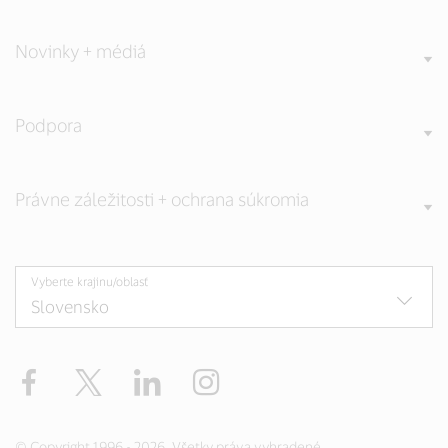
Novinky + médiá
Podpora
Právne záležitosti + ochrana súkromia
Vyberte krajinu/oblasť
Facebook
Twitter
LinkedIn
Instagram
© Copyright 1996 - 2026. Všetky práva vyhradené.