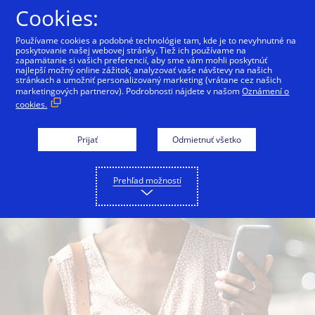
Preskočiť na Obsah
Cookies:
Používame cookies a podobné technológie tam, kde je to nevyhnutné na
poskytovanie našej webovej stránky. Tiež ich používame na
Prehľad
Pre spotrebiteľov
Pre obchodní
zapamätanie si vašich preferencií, aby sme vám mohli poskytnúť
najlepší možný online zážitok, analyzovať vaše návštevy na našich
stránkach a umožniť personalizovaný marketing (vrátane cez našich
marketingových partnerov). Podrobnosti nájdete v našom
Oznámení o
cookies.
Prijať
Odmietnuť všetko
Prehľad možností