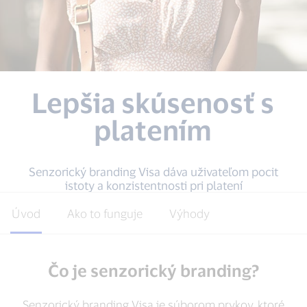
Lepšia skúsenosť s
platením
Senzorický branding Visa dáva uživateľom pocit
istoty a konzistentnosti pri platení
Úvod
Ako to funguje
Výhody
Čo je senzorický branding?
Senzorický branding Visa je súborom prvkov, ktoré