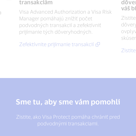
transakciám
dôver
váš b
Visa Advanced Authorization a Visa Risk
a
Zistit
Manager pomáhajú znížiť počet
dôver
podvodných transakcií a zefektívniť
ovplyv
prijímanie tých dôveryhodných.
skúsen
Zefektívnite prijímanie transakcií
Zistite
Sme tu, aby sme vám pomohli
Zistite, ako Visa Protect pomáha chrániť pred
podvodnými transakciami.