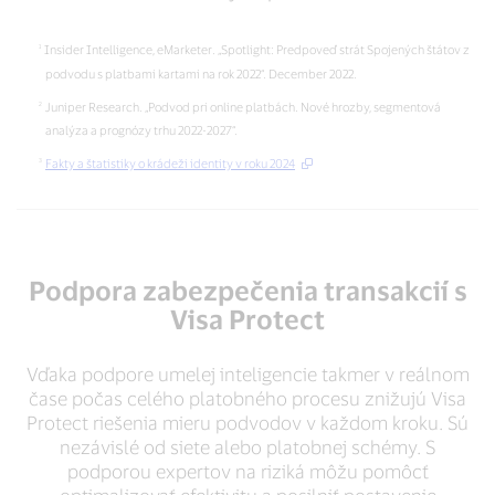
za
posledné
desaťročie³
Insider Intelligence, eMarketer. „Spotlight: Predpoveď strát Spojených štátov z
podvodu s platbami kartami na rok 2022“. December 2022.
Juniper Research. „Podvod pri online platbách. Nové hrozby, segmentová
analýza a prognózy trhu 2022-2027“.
Fakty a štatistiky o krádeži identity v roku 2024
Podpora zabezpečenia transakcií s
Visa Protect
Vďaka podpore umelej inteligencie takmer v reálnom
čase počas celého platobného procesu znižujú Visa
Protect riešenia mieru podvodov v každom kroku. Sú
nezávislé od siete alebo platobnej schémy. S
podporou expertov na riziká môžu pomôcť
optimalizovať efektivitu a posilniť postavenie