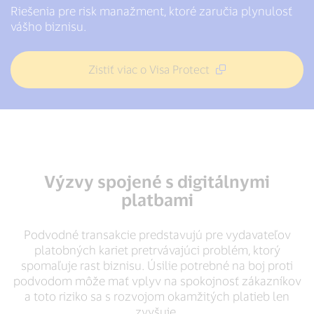
Riešenia pre risk manažment, ktoré zaručia plynulosť
vášho biznisu.
Zistiť viac o Visa Protect
Výzvy spojené s digitálnymi
platbami
Podvodné transakcie predstavujú pre vydavateľov
platobných kariet pretrvávajúci problém, ktorý
spomaľuje rast biznisu. Úsilie potrebné na boj proti
podvodom môže mať vplyv na spokojnosť zákazníkov
a toto riziko sa s rozvojom okamžitých platieb len
zvyšuje.