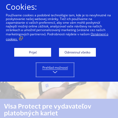
Preskočiť na Obsah
Cookies:
Používame cookies a podobné technológie tam, kde je to nevyhnutné na
poskytovanie našej webovej stránky. Tiež ich používame na
zapamätanie si vašich preferencií, aby sme vám mohli poskytnúť
Visa Protect
Vydavatelia
Obchodníci a prijímate
najlepší možný online zážitok, analyzovať vaše návštevy na našich
stránkach a umožniť personalizovaný marketing (vrátane cez našich
marketingových partnerov). Podrobnosti nájdete v našom
Oznámení o
cookies.
Prijať
Odmietnuť všetko
Prehľad možností
Visa Protect pre vydavateľov
platobných kariet