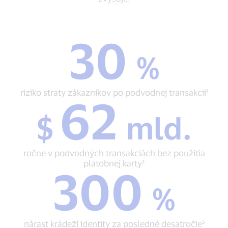
30
30
%
%
riziko
straty
zákazníkov
riziko straty zákazníkov po podvodnej transakcii¹
62
po
$
podvodnej
$
mld.
62
transakcii¹
mld.
ročne
v
ročne v podvodných transakciách bez použitia
podvodných
platobnej karty²
300
transakciách
300
bez
%
%
použitia
nárast
platobnej
krádeží
karty²
identity
nárast krádeží identity za posledné desaťročie³