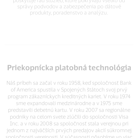
poskytuje rad služieb, ktoré pokrývajú všetko od
správy podvodov a zabezpečenia po dátové
produkty, poradenstvo a analýzu.
Priekopnícka platobná technológia
Náš príbeh sa začal v roku 1958, keď spoločnosť Bank
of America spustila v Spojených štátoch svoj prvý
program zákazníckych kreditných kariet. V roku 1974
sme expandovali medzinárodne a v 1975 sme
predstavili debetnú kartu. V roku 2007 sa regionálne
podniky na celom svete zlúčili do spoločnosti Visa
Inc. a v roku 2008 sa spoločnosť stala verejnou pri
jednom z najväčších prvých predajov akcií súkromnej
spoločnosti verejnosti. V súčasnosti pôsobíme vo viac