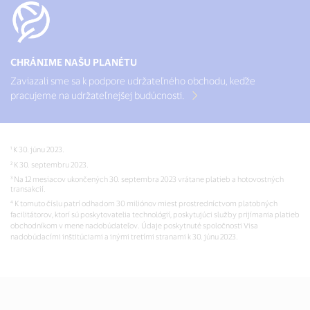
CHRÁNIME NAŠU PLANÉTU
Zaviazali sme sa k podpore udržateľného obchodu, keďže
pracujeme na udržateľnejšej budúcnosti.
¹ K 30. júnu 2023.
² K 30. septembru 2023.
³ Na 12 mesiacov ukončených 30. septembra 2023 vrátane platieb a hotovostných
transakcií.
⁴ K tomuto číslu patrí odhadom 30 miliónov miest prostredníctvom platobných
facilitátorov, ktorí sú poskytovatelia technológií, poskytujúci služby prijímania platieb
obchodníkom v mene nadobúdateľov. Údaje poskytnuté spoločnosti Visa
nadobúdacími inštitúciami a inými tretími stranami k 30. júnu 2023.