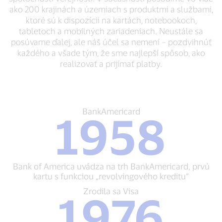
ako 200 krajinách a územiach s produktmi a službami,
ktoré sú k dispozícii na kartách, notebookoch,
tabletoch a mobilných zariadeniach. Neustále sa
posúvame ďalej, ale náš účel sa nemení – pozdvihnúť
každého a všade tým, že sme najlepší spôsob, ako
realizovať a prijímať platby.
BankAmericard
BankAmericard
1958
1958
Bank
of
America
uvádza
Bank of America uvádza na trh BankAmericard, prvú
na
kartu s funkciou „revolvingového kreditu“
trh
BankAmericard,
Zrodila
Zrodila sa Visa
1976
prvú
sa
kartu
Visa
s
1976