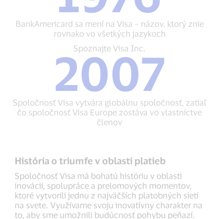
funkciou
BankAmericard
„revolvingového
sa
BankAmericard sa mení na Visa – názov, ktorý znie
kreditu“
mení
rovnako vo všetkých jazykoch
na
Visa
Spoznajte
Spoznajte Visa Inc.
2007
–
Visa
názov,
Inc.
ktorý
2007
znie
Spoločnosť
rovnako
Visa
Spoločnosť Visa vytvára globálnu spoločnosť, zatiaľ
vo
vytvára
čo spoločnosť Visa Europe zostáva vo vlastníctve
všetkých
globálnu
členov
jazykoch
spoločnosť,
zatiaľ
čo
spoločnosť
História o triumfe v oblasti platieb
Visa
Europe
Spoločnosť Visa má bohatú históriu v oblasti
zostáva
inovácií, spolupráce a prelomových momentov,
vo
ktoré vytvorili jednu z najväčších platobných sietí
vlastníctve
na svete. Využívame svoju inovatívny charakter na
členov
to, aby sme umožnili budúcnosť pohybu peňazí.