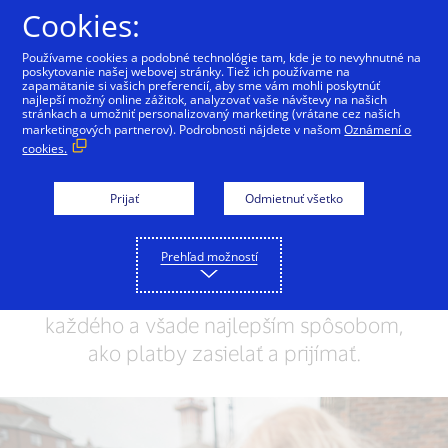
Preskočiť na Obsah
Cookies:
Používame cookies a podobné technológie tam, kde je to nevyhnutné na
poskytovanie našej webovej stránky. Tiež ich používame na
zapamätanie si vašich preferencií, aby sme vám mohli poskytnúť
Otváranie dverí
najlepší možný online zážitok, analyzovať vaše návštevy na našich
stránkach a umožniť personalizovaný marketing (vrátane cez našich
príležitostiam pre
marketingových partnerov). Podrobnosti nájdete v našom
Oznámení o
cookies.
všetkých
Prijať
Odmietnuť všetko
Sme spoľahlivá sieť a svetový líder pre
digitálne platby. Búrame bariéry a
Prehľad možností
spájame ľudí s globálnym
hospodárstvom. Chceme pozdvihnúť
každého a všade najlepším spôsobom,
ako platby zasielať a prijímať.